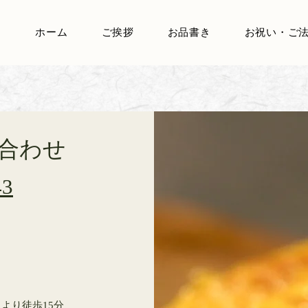
ホーム
ご挨拶
お品書き
お祝い・ご
合わせ
3​
より徒歩15分