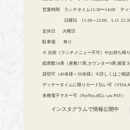
営業時間 ランチタイム11:30〜14:00
ディナ
日曜日
11:30～22:00. L.O. 21:3
定休日 火曜日
駐車場
有り
​※ 出前（ランチメニュー不可）やお持ち帰
総席数54
席（座敷17席,カウンター9席,個室
貸切
可（40名様～50名様）※詳しくはご相
ディナータイムに限りカード払い
可（VISA,Ma
各種電子マネー
可（PayPay,d払い,au PAY）
インスタグラムで情報公開中